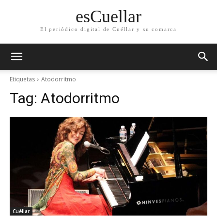
esCuellar
El periódico digital de Cuéllar y su comarca
Etiquetas
Atodorritmo
Tag:
Atodorritmo
Cuéllar