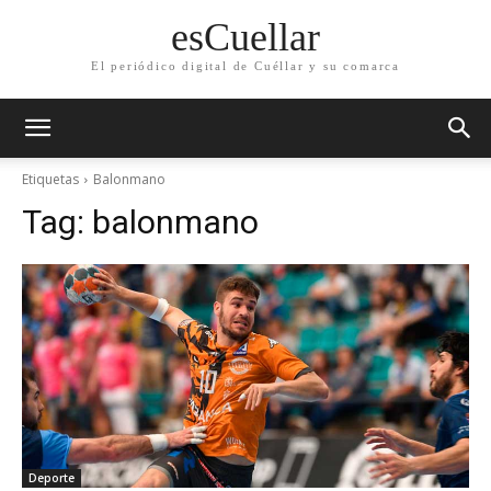
esCuellar
El periódico digital de Cuéllar y su comarca
Etiquetas
Balonmano
Tag:
balonmano
Deporte