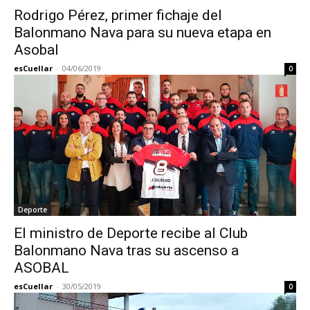
Rodrigo Pérez, primer fichaje del
Balonmano Nava para su nueva etapa en
Asobal
esCuellar
-
04/06/2019
0
Deporte
El ministro de Deporte recibe al Club
Balonmano Nava tras su ascenso a
ASOBAL
esCuellar
-
30/05/2019
0