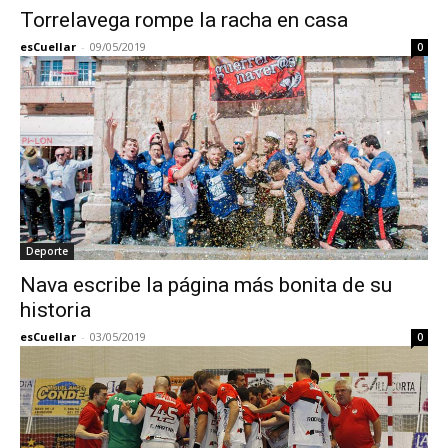
Torrelavega rompe la racha en casa
esCuellar
-
09/05/2019
0
Deporte
Nava escribe la página más bonita de su
historia
esCuellar
-
03/05/2019
0