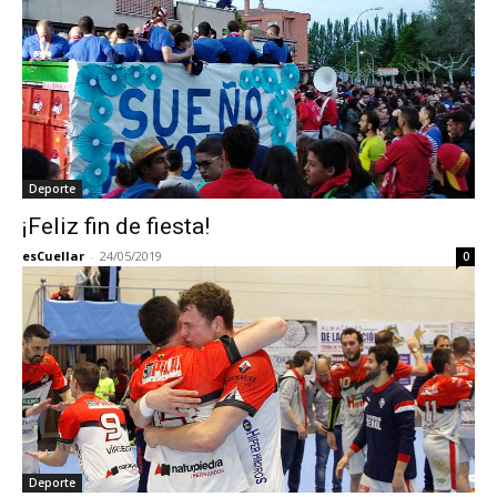
Deporte
¡Feliz fin de fiesta!
esCuellar
-
24/05/2019
0
Deporte