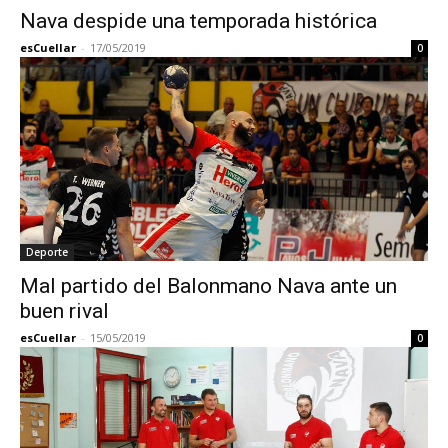
Nava despide una temporada histórica
esCuellar
-
17/05/2019
0
Deporte
Mal partido del Balonmano Nava ante un
buen rival
esCuellar
-
15/05/2019
0