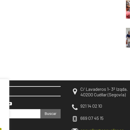
C/ Lavaderos 1- 3º Izqda.
EN
40200 Cuéllar (Segovia)
921 14 02 10
Buscar
669 07 45 15