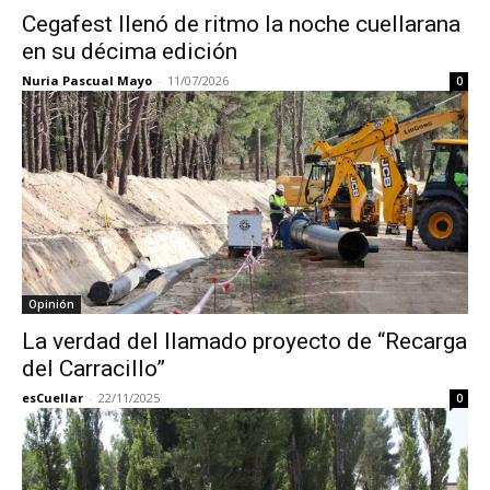
Cegafest llenó de ritmo la noche cuellarana
en su décima edición
Nuria Pascual Mayo
-
11/07/2026
0
Opinión
La verdad del llamado proyecto de “Recarga
del Carracillo”
esCuellar
-
22/11/2025
0