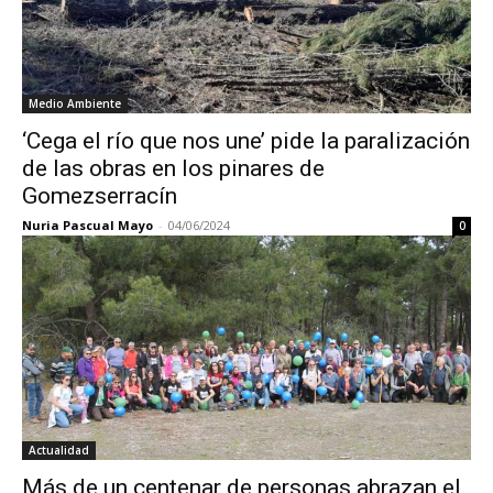
Medio Ambiente
‘Cega el río que nos une’ pide la paralización
de las obras en los pinares de
Gomezserracín
Nuria Pascual Mayo
-
04/06/2024
0
Actualidad
Más de un centenar de personas abrazan el