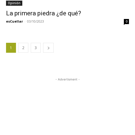
Opinión
La primera piedra ¿de qué?
esCuellar
-
03/10/2023
0
1
2
3
- Advertisment -