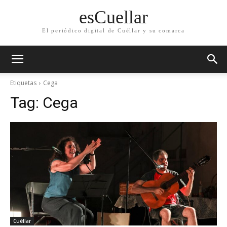
esCuellar
El periódico digital de Cuéllar y su comarca
Etiquetas
Cega
Tag:
Cega
Cuéllar