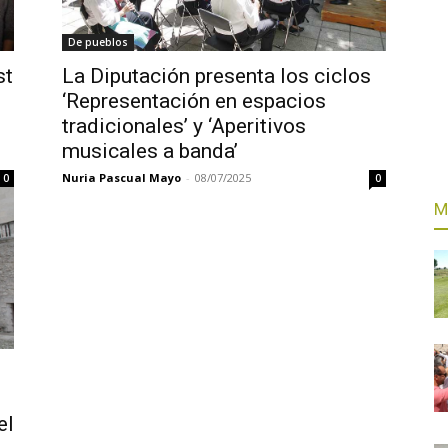
De pueblos
st
La Diputación presenta los ciclos
‘Representación en espacios
tradicionales’ y ‘Aperitivos
musicales a banda’
Nuria Pascual Mayo
-
08/07/2025
0
0
M
el