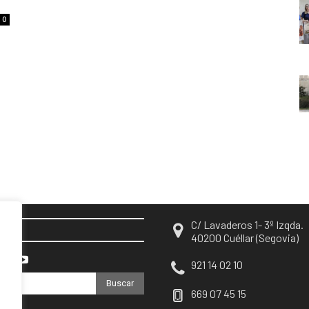
0
C/ Lavaderos 1- 3º Izqda.
EN
40200 Cuéllar (Segovia)
921 14 02 10
Buscar
669 07 45 15