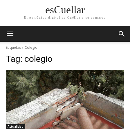
esCuellar
El periódico digital de Cuéllar y su comarca
Etiquetas
Colegio
Tag:
colegio
Actualidad