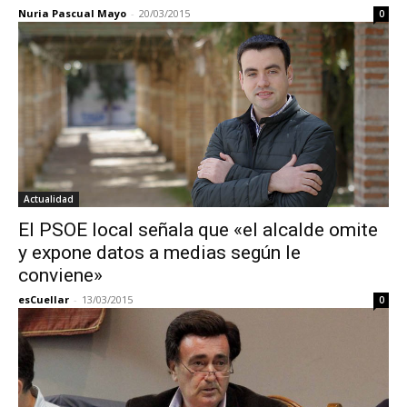
Nuria Pascual Mayo
-
20/03/2015
0
Actualidad
El PSOE local señala que «el alcalde omite
y expone datos a medias según le
conviene»
esCuellar
-
13/03/2015
0