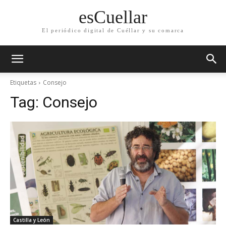
esCuellar
El periódico digital de Cuéllar y su comarca
Etiquetas
Consejo
Tag:
Consejo
Castilla y León