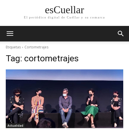
esCuellar
El periódico digital de Cuéllar y su comarca
Etiquetas
Cortometrajes
Tag:
cortometrajes
Actualidad