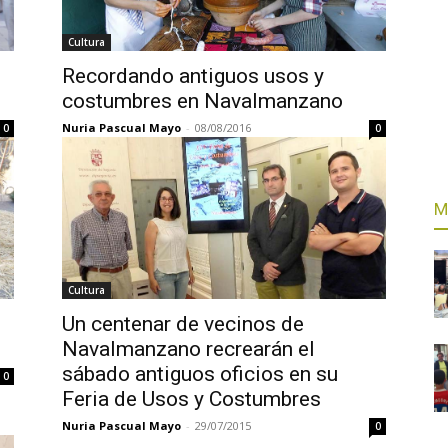
Cultura
Recordando antiguos usos y
costumbres en Navalmanzano
Nuria Pascual Mayo
-
08/08/2016
0
0
M
Cultura
Un centenar de vecinos de
Navalmanzano recrearán el
sábado antiguos oficios en su
0
Feria de Usos y Costumbres
Nuria Pascual Mayo
-
29/07/2015
0