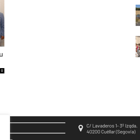
u
0
C/ Lavaderos 1- 3º Izqda.
EN
40200 Cuéllar (Segovia)