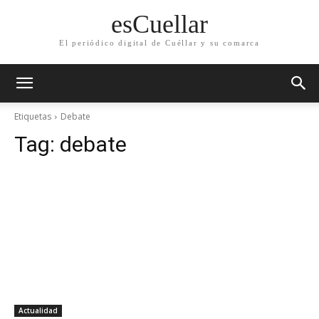
esCuellar
El periódico digital de Cuéllar y su comarca
Etiquetas
Debate
Tag:
debate
Actualidad