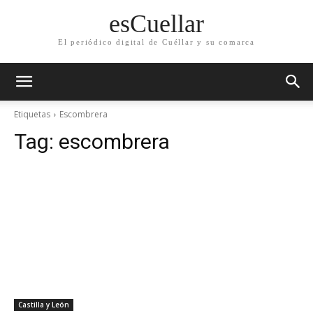
esCuellar
El periódico digital de Cuéllar y su comarca
Etiquetas
Escombrera
Tag:
escombrera
Castilla y León