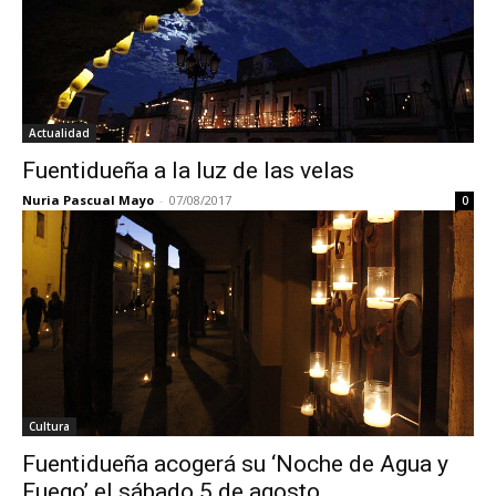
Actualidad
Fuentidueña a la luz de las velas
Nuria Pascual Mayo
-
07/08/2017
0
Cultura
Fuentidueña acogerá su ‘Noche de Agua y
Fuego’ el sábado 5 de agosto