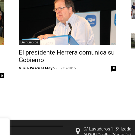
De pueblos
r
El presidente Herrera comunica su
Gobierno
Nuria Pascual Mayo
-
07/07/2015
0
0
C/ Lavaderos 1- 3º Izqda.
EN
40200 Cuéllar (Segovia)