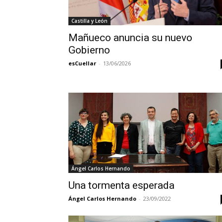
Castilla y León
Mañueco anuncia su nuevo
Gobierno
esCuellar
-
13/06/2026
Ángel Carlos Hernando
Una tormenta esperada
Ángel Carlos Hernando
-
23/09/2022