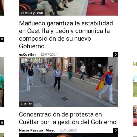
Castilla y León
Mañueco garantiza la estabilidad
en Castilla y León y comunica la
composición de su nuevo
0
Gobierno
esCuellar
-
12/07/2024
0
M
Cuéllar
Concentración de protesta en
Cuéllar por la gestión del Gobierno
0
Nuria Pascual Mayo
-
23/05/2020
0