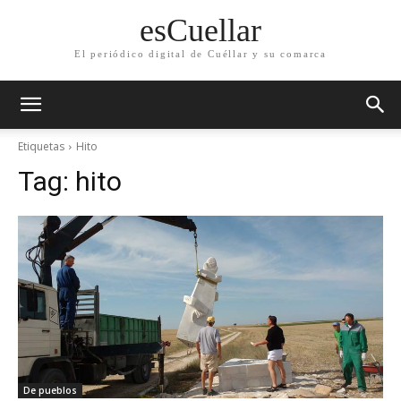
esCuellar
El periódico digital de Cuéllar y su comarca
Etiquetas
Hito
Tag:
hito
De pueblos