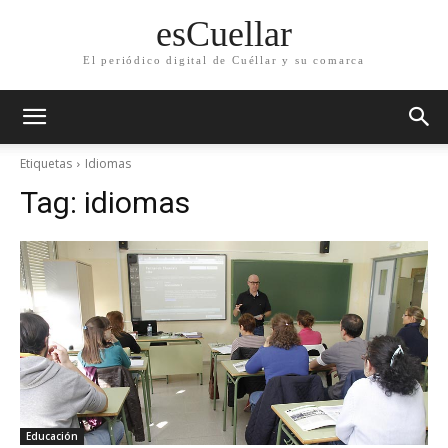
esCuellar
El periódico digital de Cuéllar y su comarca
Etiquetas
Idiomas
Tag:
idiomas
Educación