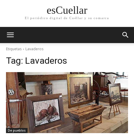
esCuellar
El periódico digital de Cuéllar y su comarca
Etiquetas
Lavaderos
Tag:
Lavaderos
De pueblos