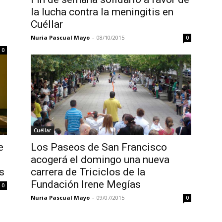
la lucha contra la meningitis en
Cuéllar
Nuria Pascual Mayo
-
08/10/2015
0
0
Cuéllar
e
Los Paseos de San Francisco
acogerá el domingo una nueva
s
carrera de Triciclos de la
Fundación Irene Megías
0
Nuria Pascual Mayo
-
09/07/2015
0