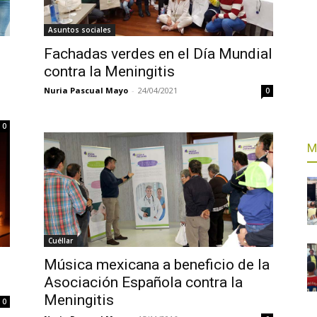
Asuntos sociales
Fachadas verdes en el Día Mundial
contra la Meningitis
Nuria Pascual Mayo
-
24/04/2021
0
0
M
Cuéllar
Música mexicana a beneficio de la
Asociación Española contra la
Meningitis
0