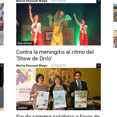
Nuria Pascual Mayo
-
15/11/2016
0
Actualidad
Contra la meningitis al ritmo del
‘Show de Drilo’
Nuria Pascual Mayo
-
11/10/2015
0
0
Cuéllar
Fin de semana solidario a favor de