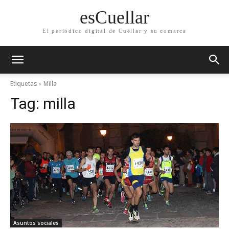
esCuellar
El periódico digital de Cuéllar y su comarca
Etiquetas
Milla
Tag:
milla
Asuntos sociales