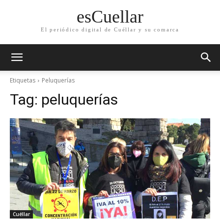
esCuellar
El periódico digital de Cuéllar y su comarca
Etiquetas
Peluquerías
Tag:
peluquerías
Cuéllar