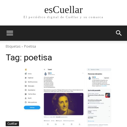
esCuellar
El periódico digital de Cuéllar y su comarca
Etiquetas
Poetisa
Tag:
poetisa
Cuéllar