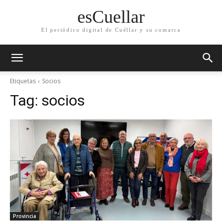
esCuellar
El periódico digital de Cuéllar y su comarca
Etiquetas
Socios
Tag:
socios
Provincia