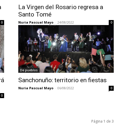
a
La Virgen del Rosario regresa a
Santo Tomé
Nuria Pascual Mayo
-
24/08/2022
0
0
De pueblos
rá
Sanchonuño: territorio en fiestas
Nuria Pascual Mayo
-
06/08/2022
0
0
Página 1 de 3