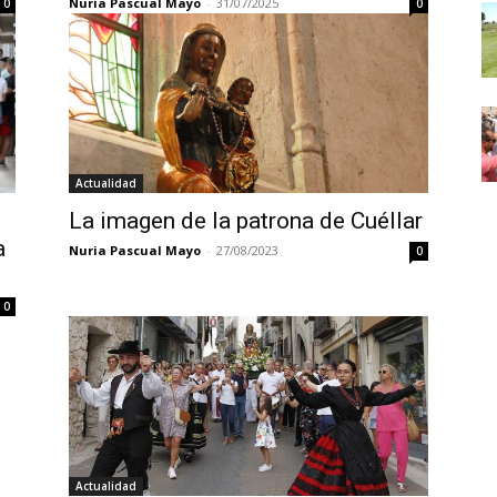
Nuria Pascual Mayo
-
31/07/2025
0
0
Actualidad
La imagen de la patrona de Cuéllar
a
Nuria Pascual Mayo
-
27/08/2023
0
0
Actualidad