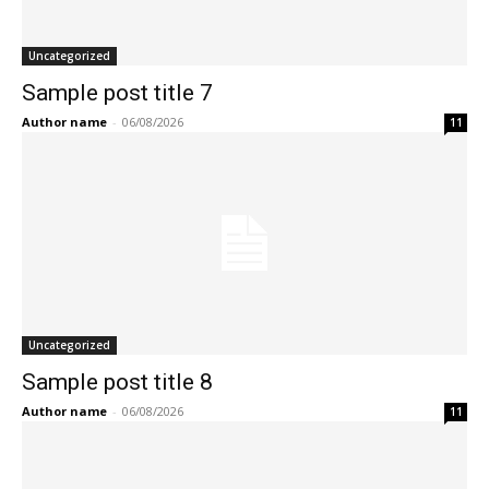
Uncategorized
Sample post title 7
Author name
-
06/08/2026
11
Uncategorized
Sample post title 8
Author name
-
06/08/2026
11