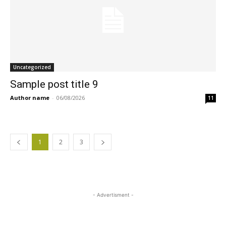
Uncategorized
Sample post title 9
Author name
-
06/08/2026
11
1
2
3
- Advertisment -