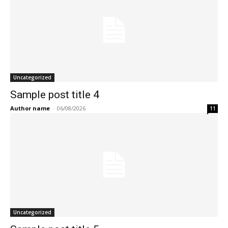
Uncategorized
Sample post title 4
Author name
-
06/08/2026
11
Uncategorized