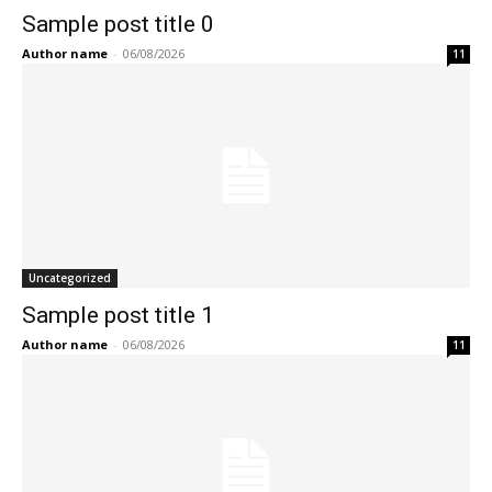
Sample post title 0
Author name
-
06/08/2026
11
Uncategorized
Sample post title 1
Author name
-
06/08/2026
11