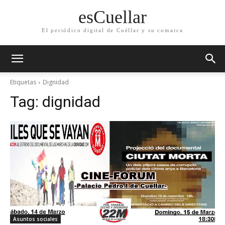
esCuellar
El periódico digital de Cuéllar y su comarca
Etiquetas
Dignidad
Tag:
dignidad
Asuntos sociales