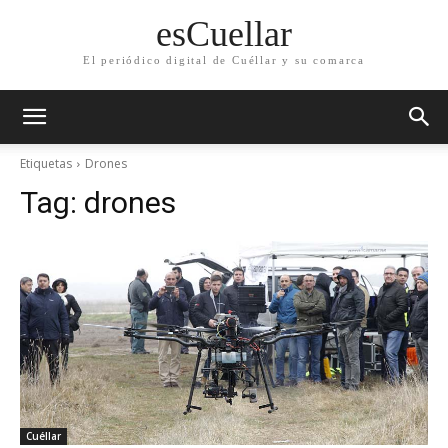
esCuellar
El periódico digital de Cuéllar y su comarca
Etiquetas
Drones
Tag:
drones
Cuéllar