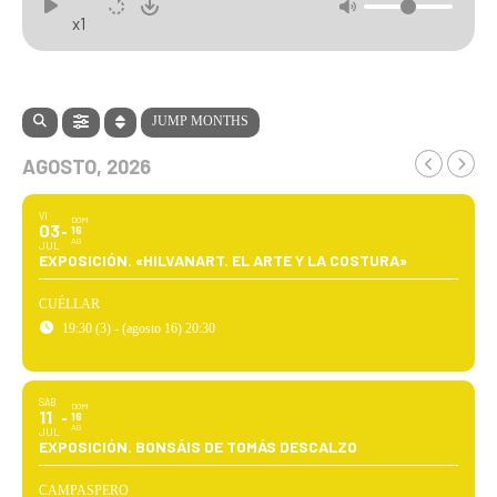
x1
JUMP MONTHS
AGOSTO, 2026
VI
DOM
03
16
AG
JUL
EXPOSICIÓN. «HILVANART. EL ARTE Y LA COSTURA»
CUÉLLAR
19:30 (3) - (agosto 16) 20:30
SÁB
DOM
11
16
AG
JUL
EXPOSICIÓN. BONSÁIS DE TOMÁS DESCALZO
CAMPASPERO