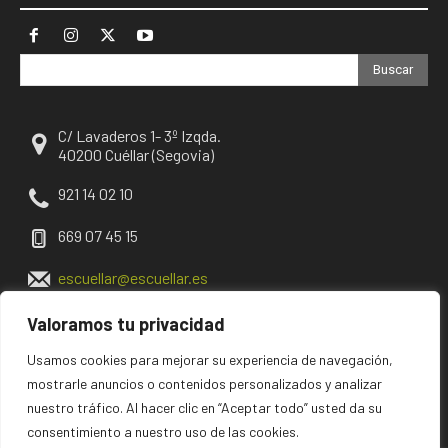
Buscar
C/ Lavaderos 1- 3º Izqda.
40200 Cuéllar (Segovia)
921 14 02 10
669 07 45 15
escuellar@escuellar.es
Valoramos tu privacidad
Usamos cookies para mejorar su experiencia de navegación,
mostrarle anuncios o contenidos personalizados y analizar
nuestro tráfico. Al hacer clic en “Aceptar todo” usted da su
consentimiento a nuestro uso de las cookies.