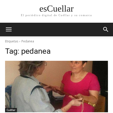
esCuellar
El periódico digital de Cuéllar y su comarca
Etiquetas
Pedanea
Tag:
pedanea
Cuéllar