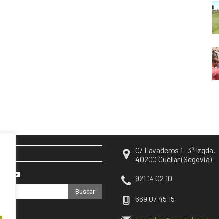
C/ Lavaderos 1- 3º Izqda.
EN
40200 Cuéllar (Segovia)
921 14 02 10
Buscar
669 07 45 15