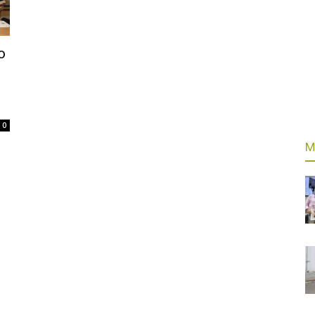
o
0
M