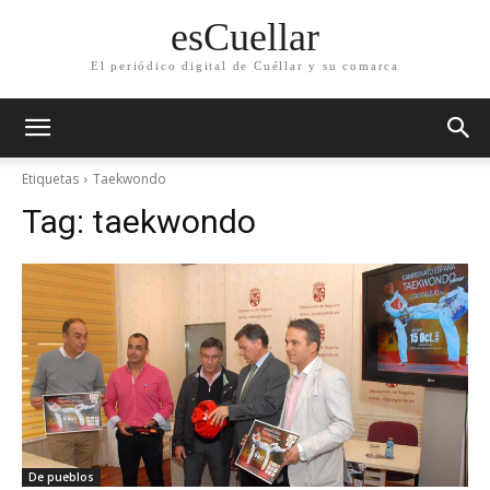
esCuellar
El periódico digital de Cuéllar y su comarca
Etiquetas
Taekwondo
Tag:
taekwondo
De pueblos