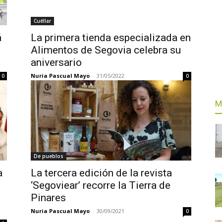
Cuéllar
á
La primera tienda especializada en
Alimentos de Segovia celebra su
aniversario
Nuria Pascual Mayo
-
31/05/2022
0
0
M
De pueblos
a
La tercera edición de la revista
‘Segoviear’ recorre la Tierra de
Pinares
Nuria Pascual Mayo
-
30/09/2021
0