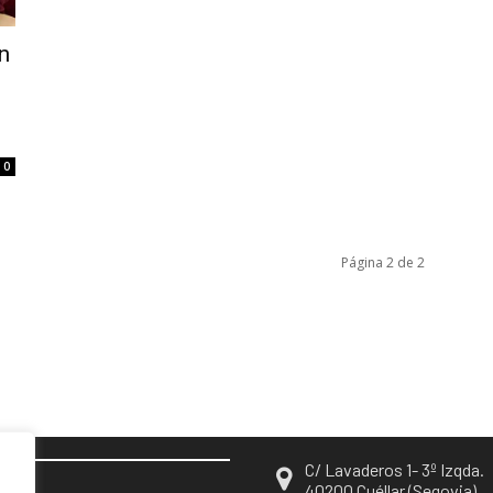
n
0
Página 2 de 2
C/ Lavaderos 1- 3º Izqda.
EN
40200 Cuéllar (Segovia)