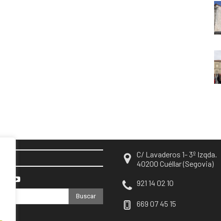
C/ Lavaderos 1- 3º Izqda.
EN
40200 Cuéllar (Segovia)
921 14 02 10
Buscar
669 07 45 15