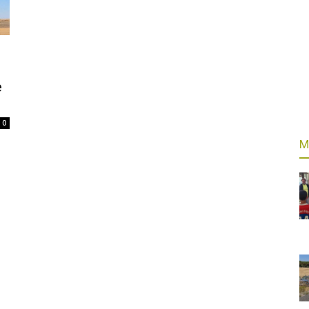
e
0
M