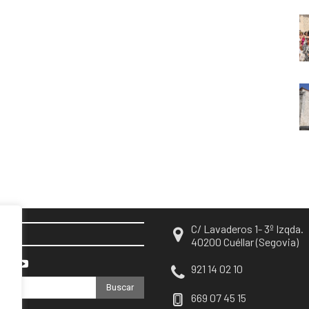
C/ Lavaderos 1- 3º Izqda.
EN
40200 Cuéllar (Segovia)
921 14 02 10
Buscar
669 07 45 15