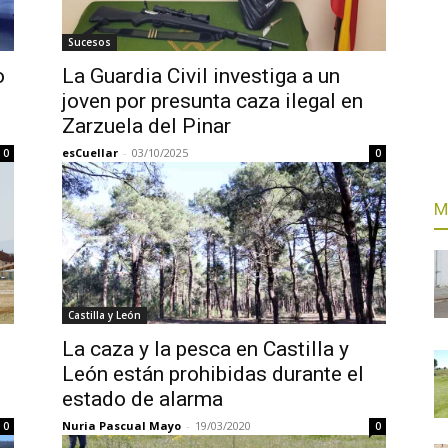
Sucesos
o
La Guardia Civil investiga a un
joven por presunta caza ilegal en
Zarzuela del Pinar
esCuellar
-
03/10/2025
0
0
M
Castilla y León
La caza y la pesca en Castilla y
León están prohibidas durante el
estado de alarma
Nuria Pascual Mayo
-
19/03/2020
0
0