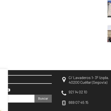
C/ Lavaderos 1- 3º Izqda.
EN
40200 Cuéllar (Segovia)
921 14 02 10
Buscar
669 07 45 15