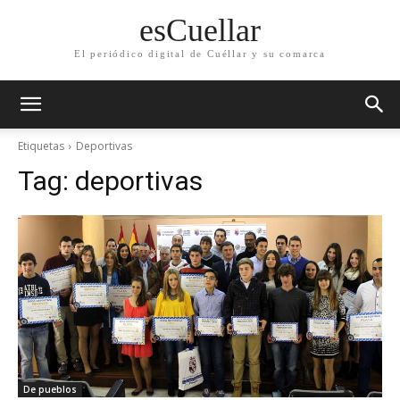
esCuellar
El periódico digital de Cuéllar y su comarca
Etiquetas
Deportivas
Tag:
deportivas
De pueblos