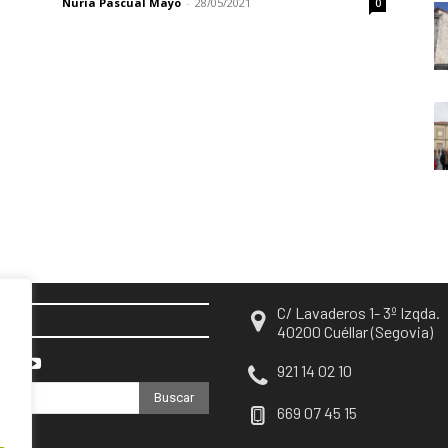
Nuria Pascual Mayo
-
28/05/2021
0
C/ Lavaderos 1- 3º Izqda.
EN
40200 Cuéllar (Segovia)
921 14 02 10
Buscar
669 07 45 15