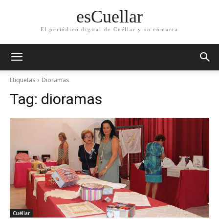
esCuellar
El periódico digital de Cuéllar y su comarca
Etiquetas
Dioramas
Tag:
dioramas
Cuéllar