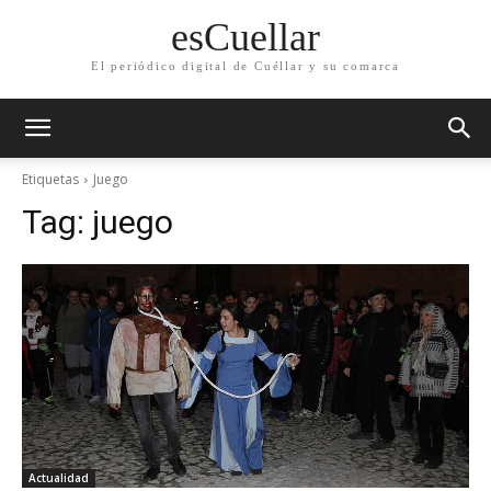
esCuellar
El periódico digital de Cuéllar y su comarca
Etiquetas
Juego
Tag:
juego
Actualidad