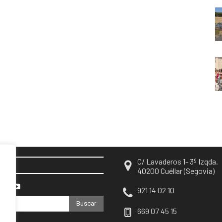
C/ Lavaderos 1- 3º Izqda.
EN
40200 Cuéllar (Segovia)
921 14 02 10
Buscar
669 07 45 15