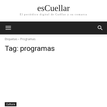
esCuellar
El periódico digital de Cuéllar y su comarca
Etiquetas
Programas
Tag:
programas
Cultura