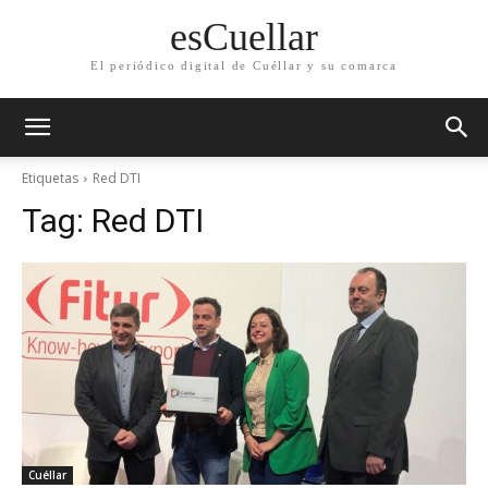
esCuellar
El periódico digital de Cuéllar y su comarca
Etiquetas
Red DTI
Tag:
Red DTI
Cuéllar