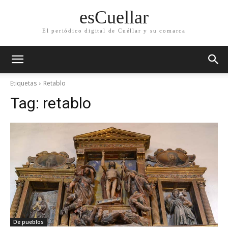
esCuellar
El periódico digital de Cuéllar y su comarca
Etiquetas
Retablo
Tag:
retablo
De pueblos