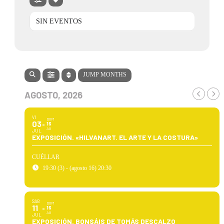
SIN EVENTOS
JUMP MONTHS
AGOSTO, 2026
VI
DOM
03
16
AG
JUL
EXPOSICIÓN. «HILVANART. EL ARTE Y LA COSTURA»
CUÉLLAR
19:30 (3) - (agosto 16) 20:30
SÁB
DOM
11
16
AG
JUL
EXPOSICIÓN. BONSÁIS DE TOMÁS DESCALZO