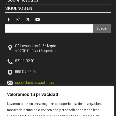
Sobre nosotros
SÍGUENOS EN
Buscar
C/ Lavaderos 1- 3º Izqda.
40200 Cuéllar (Segovia)
921 14 02 10
669 07 45 15
escuellar@escuellar.es
Valoramos tu privacidad
Usamos cookies para mejorar su experiencia de navegación,
mostrarle anuncios o contenidos personalizados y analizar
nuestro tráfico. Al hacer clic en “Aceptar todo” usted da su