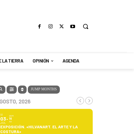
E LA TIERRA
OPINIÓN
AGENDA
JUMP MONTHS
GOSTO, 2026
VI
DOM
03
16
AG
JUL
EXPOSICIÓN. «HILVANART. EL ARTE Y LA
COSTURA»