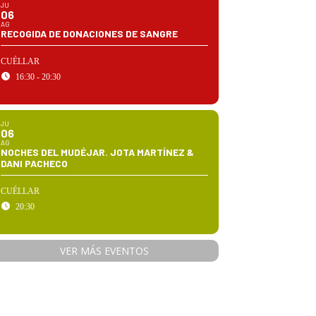
JU
06
AG
RECOGIDA DE DONACIONES DE SANGRE
CUÉLLAR
16:30 - 20:30
JU
06
AG
NOCHES DEL MUDÉJAR. JOTA MARTÍNEZ &
DANI PACHECO
CUÉLLAR
20:30
VER MÁS EVENTOS