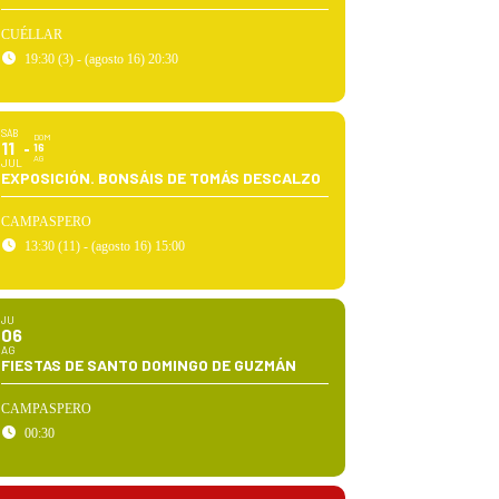
CUÉLLAR
19:30 (3) - (agosto 16) 20:30
SÁB
DOM
11
16
AG
JUL
EXPOSICIÓN. BONSÁIS DE TOMÁS DESCALZO
CAMPASPERO
13:30 (11) - (agosto 16) 15:00
JU
06
AG
FIESTAS DE SANTO DOMINGO DE GUZMÁN
CAMPASPERO
00:30