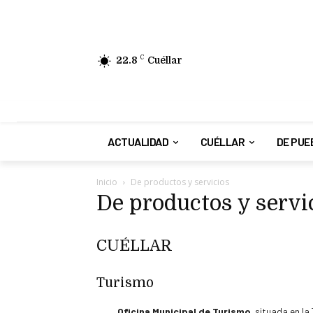
22.8
C
Cuéllar
ACTUALIDAD
CUÉLLAR
DE PUE
Inicio
De productos y servicios
De productos y servi
CUÉLLAR
Turismo
Oficina Municipal de Turismo
situada en la 