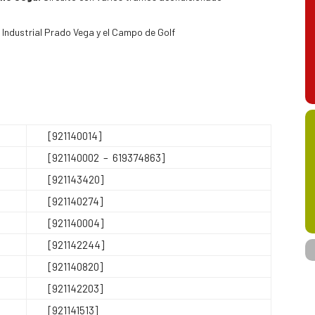
 Industrial Prado Vega y el Campo de Golf
[921140014]
[921140002 – 619374863]
[921143420]
[921140274]
[921140004]
[921142244]
[921140820]
[921142203]
[921141513]