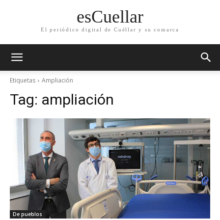
esCuellar
El periódico digital de Cuéllar y su comarca
Etiquetas
Ampliación
Tag:
ampliación
De pueblos