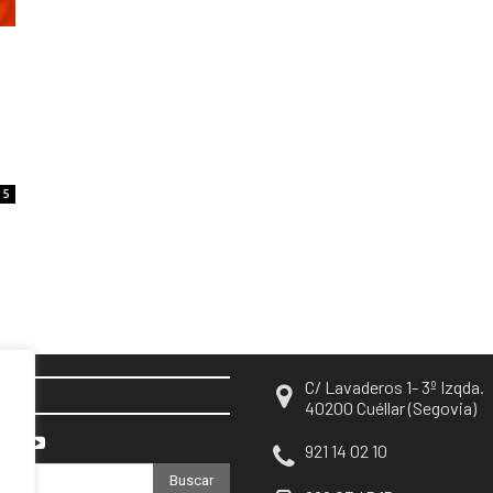
5
C/ Lavaderos 1- 3º Izqda.
EN
40200 Cuéllar (Segovia)
921 14 02 10
Buscar