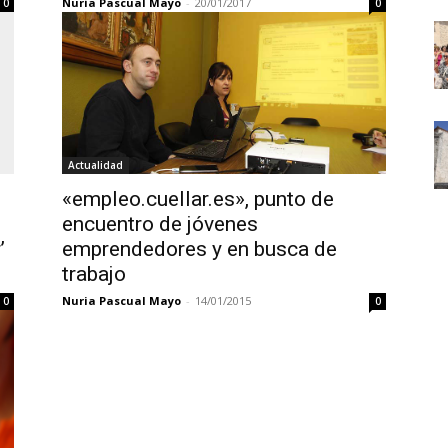
Nuria Pascual Mayo
-
20/01/2017
0
0
Actualidad
«empleo.cuellar.es», punto de
encuentro de jóvenes
’
emprendedores y en busca de
trabajo
Nuria Pascual Mayo
-
14/01/2015
0
0