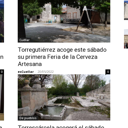
Cuéllar
Torregutiérrez acoge este sábado
en
su primera Feria de la Cerveza
Artesana
esCuellar
-
20/05/2022
0
0
De pueblos
a
Torrescárcela acogerá el sábado