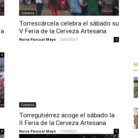
Comarca
Torrescárcela celebra el sábado su
 a
V Feria de la Cerveza Artesana
Nuria Pascual Mayo
-
25/05/2023
0
0
M
Comarca
Torregutiérrez acoge el sábado la
II Feria de la Cerveza Artesana
Nuria Pascual Mayo
-
17/05/2023
0
0