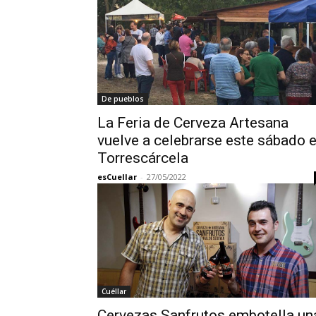
De pueblos
La Feria de Cerveza Artesana
vuelve a celebrarse este sábado 
Torrescárcela
esCuellar
-
27/05/2022
Cuéllar
Cervezas Sanfrutos embotella un