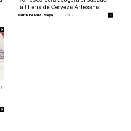
la I Feria de Cerveza Artesana
s
Nuria Pascual Mayo
-
18/05/2017
0
0
r
0