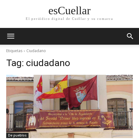
esCuellar
El periódico digital de Cuéllar y su comarca
Etiquetas
Ciudadano
Tag:
ciudadano
De pueblos