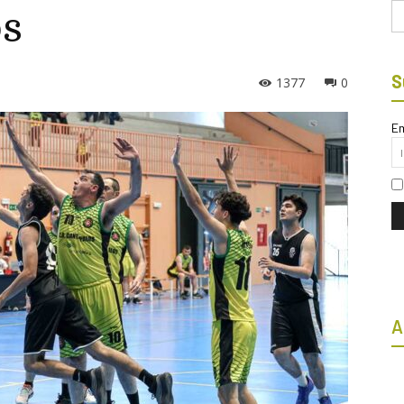
Bu
os
S
1377
0
Em
A