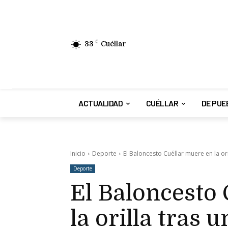
33
C
Cuéllar
ACTUALIDAD
CUÉLLAR
DE PUE
Inicio
Deporte
El Baloncesto Cuéllar muere en la ori
Deporte
El Baloncesto
la orilla tras 