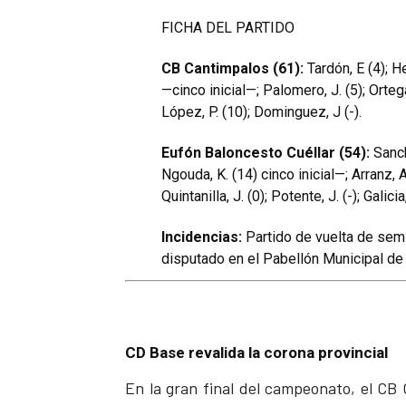
FICHA DEL PARTIDO
CB Cantimpalos (61):
Tardón, E (4); He
—cinco inicial—; Palomero, J. (5); Ortega, 
López, P. (10); Dominguez, J (-).
Eufón Baloncesto Cuéllar (54):
Sancho
Ngouda, K. (14) cinco inicial—; Arranz, A. (
Quintanilla, J. (0); Potente, J. (-); Galicia
Incidencias:
Partido de vuelta de semi
disputado en el Pabellón Municipal d
CD Base revalida la corona provincial
En la gran final del campeonato, el CB