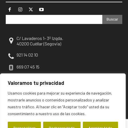
Buscar
C/ Lavaderos 1- 3º Izqda.
40200 Cuéllar (Segovia)
921 14 02 10
669 07 45 15
escuellar@escuellar.es
Valoramos tu privacidad
Usamos cookies para mejorar su experiencia de navegación,
mostrarle anuncios o contenidos personalizados y analizar
nuestro tráfico. Al hacer clic en “Aceptar todo” usted da su
consentimiento a nuestro uso de las cookies.
Personalizar
Rechazar todo
Aceptar todo