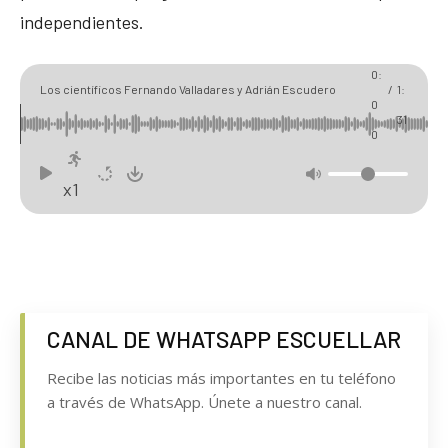
independientes.
0
0
0:
Los científicos Fernando Valladares y Adrián Escudero
/
1:
0
ofrecen su visión de los proyectos de biogás en la comarca
31
0
x1
CANAL DE WHATSAPP ESCUELLAR
Recibe las noticias más importantes en tu teléfono
a través de WhatsApp. Únete a nuestro canal.