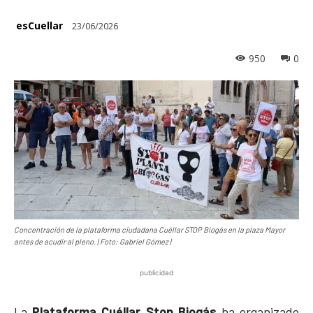
esCuellar
23/06/2026
950
0
Concentración de la plataforma ciudadana Cuéllar STOP Biogás en la plaza Mayor
antes de acudir al pleno. | Foto: Gabriel Gómez |
publicidad
La
Plataforma Cuéllar Stop Biogás
ha organizado